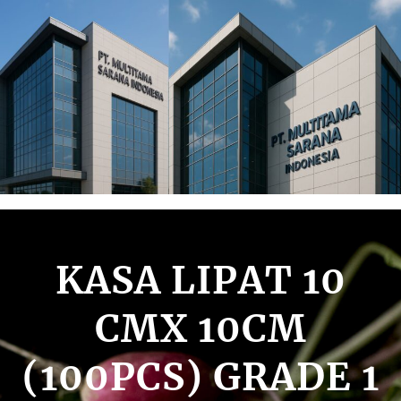
Lewati
ke
konten
KASA LIPAT 10
CMX 10CM
(100PCS) GRADE 1