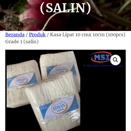
(SALIN)
Beranda
/
Produk
/ Kasa Lipat 10 cmx 10cm (100pcs)
Grade 1 (salin)